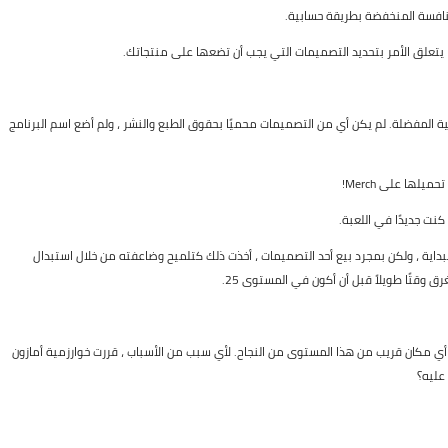
منافسة المنخفضة بطريقة حسابية.
 المفضلة. لم يكن أي من التصميمات محميًا بحقوق الطبع والنشر ، ولم أضع اسم البرنامج
لها على Merch!
نت جديدًا في اللعبة.
اية ، ولكن بمجرد بيع أحد التصميمات ، أخذت ذلك كتلميح وضاعفته من خلال استبدال
وقتًا طويلاً قبل أن أكون في المستوى 25.
ي مكان قريب من هذا المستوى من النجاح. لأي سبب من الأسباب ، قررت خوارزمية أمازون
 عليه؟