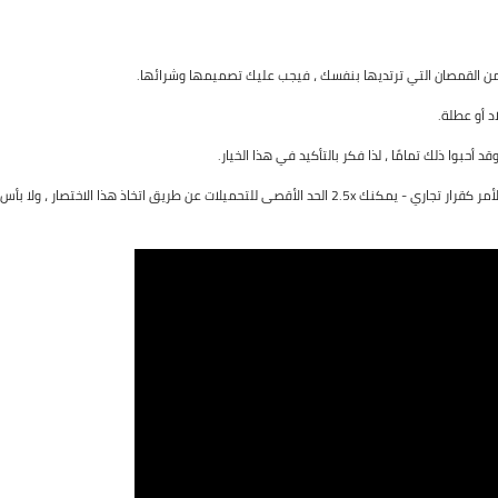
ل من القمصان التي ترتديها بنفسك ، فيجب عليك تصميمها وشرائها.
د أو عطلة.
بوا ذلك تمامًا ، لذا فكر بالتأكيد في هذا الخيار.
لا عيب في شراء القمصان الخاصة بك للهروب من المستوى 10. فكر في الأمر كقرار تجاري - يمكنك 2.5x الحد الأقصى للتحميلات عن طريق اتخاذ هذا الاختصار ، ولا بأس