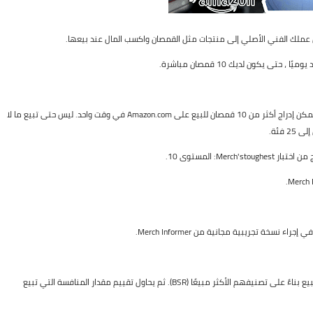
من تلك النقطة فصاعدًا ، يمكنك الاستمرار في تحميل القمصان ، ولكن لا يمكن إدراج أكثر من 10 قمصان للبيع على Amazon.com في وقت واحد. ليس حتى تبيع ما لا
M: المستوى 10.
يقوم برنامجهم بمسح قوائم Amazon Merch الحية ، وتقييم مدى جودة البيع بناءً على تصنيفهم الأكثر مبيعًا (BSR). ثم يحاول تقييم مقدار المنافسة التي تبيع