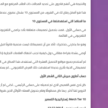
والنتيجة هي أنهم قادرون على تحديد المجالات ذات الطلب المرتفع مع ال
هذا هو أفضل رهان لك في الهروب من المستوى 10 بشكل عضوي عندما يتعلق الأمر بتحديد التصميمات التي يجب أن تضعها على منتجاتك.
ما المنافذ التي استهدفتها في المستوى 10
في حسابي الأول ، قمت بتحميل تصميمات متعلقة بأحد برامجي التلفزيونية
التلفزيوني في القائمة.
وهو ما يذكرني بتذكيرك: تأكد من أن تصميماتك ليست محمية قانونًا قبل تحمي
أوصي بشدة بقراءة مقالتي حول كيفية تجنب انتهاك العلامات التجارية إذا ك
لم أستخدم جميع مواقع التحميل العشرة التي تستهدف هذا المكان في البد
تصميماتي الحية بأخرى جديدة استهدفت ذلك العرض التلفزيوني ، لم يستغرق 
حساب أمازون ميرش الثاني الشهر الأول
كان لدي نفس القميص الذي تم تحميله على حسابي الرئيسي ، لكني لم أر أ
الترويج لها أكثر. ربما كان محظوظًا وقام بتحويل العملاء الأوائل الذين نقروا
Merch Tier 10: إستراتيجية التسعير
السعر المستهدف:
$ 13.07.000