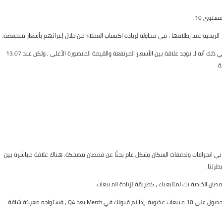
توى 10.
لربحية عند إطلاقها ، في محاولة لزيادة اكتساب العملاء من خلال إغرائهم بأسعار منخفضة.
أستطيع أن أقول بيقين 100٪: عملاء أمازون يحبون الصفقات الجيدة. لا يعني ذلك أنه لا توجد علاقة بين الأسعار المرتفعة والقيمة المتصورة الأعلى ، ولكن عند 13.07
.
هذا الرسم البياني انحرافات وتدفقات السكان بشكل عام بحثًا عن قمصان مضحكة. هناك علاقة مباشرة بين