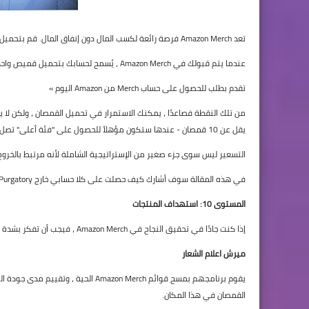
تعد Amazon Merch فرصة رائعة لكسب المال دون إنفاق المال. قم بتحميل عملك الفني الأصلي إلى منتجات مثل القمصان واكسب المال عند بيعها.
عندما يتم قبولك في Amazon Merch ، يُسمح لحسابك بتحميل قميص واحد يوميًا ، حتى يكون لديك 10 قمصان مباشرة.
تقدم بطلب للحصول على حساب
Merch من Amazon اليوم »
يقل عن 10 قمصان - عندها ستكون مؤهلاً للحصول على "فئة أعلى" تصل إلى 25 فئة.
التسعير ليس سوى جزء صغير من الإستراتيجية الشاملة لأنه مرتبط بالخروج من اختبار erch'stoughest
في هذه المقالة سوف أشارك كيف حصلت على كلا حسابي خارج Merch Purgatory.
المستوى 10: استهداف المنتجات
إذا كنت جادًا في تحقيق النجاح في Amazon Merch ، فيجب أن تفكر بشدة في إجراء نسخة تجريبية مجانية من Merch Informer.
ميرش اعلام الشعار
القمصان في هذا المكان.