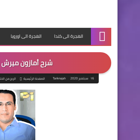
الهجرة الى كندا
الهجرة الى اوروبا
الرئيسية
شرح أمازون ميرش للمبتدئين n
16 سبتمبر 2020
Tariknajah
الصفحة الرئيسية
الربح من الان