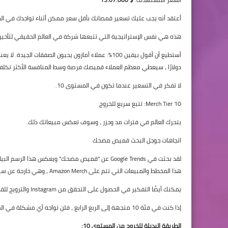
أعتقد أنه يجب عليك تسعير قمصانك بأقل سعر ممكن أثناء تواجدك في المس
هذه هي نفس الإستراتيجية التي تتبعها شركة في العالم الحقيقي لتأخير ا
دولارًا ، سيعطي معظم العملاء قميصك فرصة وسط المنافسة الأكثر تكلفة
لا تفكر في التسعير عندما تكون في المستوى 10.
Merch Tier 10: تتبع سريع للخروج
يتحرك العالم في فترات مد وجزر ، وسوف تعكس مبيعاتك ذلك.
اتجاهات جوجل البحث قميص مضحك
لقد بحثت في Google Trends عن "قميص مضحك" ويعكس 
هذا المخطط والمبيعات التي تتم على Amazon Merch ، وهي خارجة عن سيطرتنا.
يمكنك أيضًا التفكير في الحصول على التحقق من Instagram والترويج للقمصان الخاصة بك لمتابعيك ، كطريقة لزيادة المبيعات.
إذا كنت في فئة 10 متجهة إلى الربع الرابع ، فلن تواجه أي مشكلة في الحصول على 10 مبيعات عضوية. إذا تم قبولك في Merch بعد Q4 ، فستواجه معركة شاقة.
الطريقة البديلة للخروج من المستوى 10: