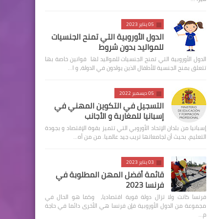
05 يناير 2023
الدول الأوروبية التي تمنح الجنسيات
للمواليد بدون شروط
الدول الأوروبية التي تمنح الجنسيات للمواليد لها قوانين خاصة بها
تتعلق بمنح الجنسية للأطفال الذين يولدون في الدولة، و ا…
05 ديسمبر 2022
التسجيل في التكوين المهني في
إسبانيا للمغاربة و الأجانب
إسبانيا من بلدان الإتحاد الأوروبي التي تتميز بقوة الإقتصاد و بجودة
التعليم، بحيث أن لجامعاتها تريب جيد عالميا. من من أه…
03 يناير 2023
قائمة أفضل المهن المطلوبة في
فرنسا 2023
فرنسا كانت ولا تزال دولة قوية اقتصاديا، وكما هو الحال في
مجموعة من الدول الأوروبية فإن فرنسا هي الأخرى دائما في حاجة
م…