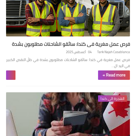
فرص عمل مغرية في كندا: سائقو الشاحنات مطلوبون بشدة
Tarik Najah Casablanca
04 أغسطس 2025
فرص عمل مغرية في كندا: سائقو الشاحنات مطلوبون بشدة في ظلّ النقص الكبير
في اليد ال…
Read more »
الهجرة الى كندا