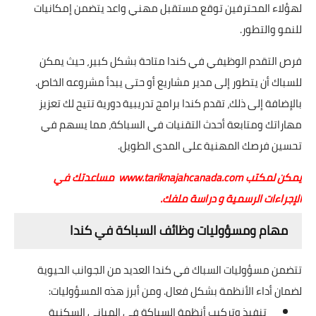
لهؤلاء المحترفين توقع مستقبل مهني واعد يتضمن إمكانيات
للنمو والتطور.
فرص التقدم الوظيفي في كندا متاحة بشكل كبير، حيث يمكن
للسباك أن يتطور إلى مدير مشاريع أو حتى يبدأ مشروعه الخاص.
بالإضافة إلى ذلك، تقدم كندا برامج تدريبية دورية تتيح لك تعزيز
مهاراتك ومتابعة أحدث التقنيات في السباكة، مما يسهم في
تحسين فرصك المهنية على المدى الطويل.
يمكن لمكتب
www.tariknajahcanada.com
مساعدتك في
الإجراءات الرسمية و دراسة ملفك.
مهام ومسؤوليات وظائف السباكة في كندا
تتضمن مسؤوليات السباك في كندا العديد من الجوانب الحيوية
لضمان أداء الأنظمة بشكل فعال. ومن أبرز هذه المسؤوليات:
تنفيذ وتركيب أنظمة السباكة في المباني السكنية