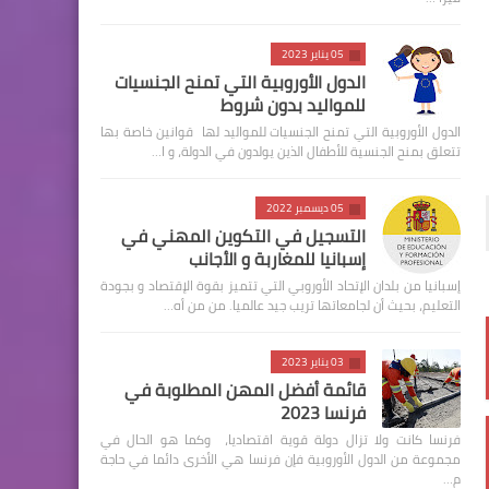
05 يناير 2023
الدول الأوروبية التي تمنح الجنسيات
للمواليد بدون شروط
الدول الأوروبية التي تمنح الجنسيات للمواليد لها قوانين خاصة بها
تتعلق بمنح الجنسية للأطفال الذين يولدون في الدولة، و ا…
05 ديسمبر 2022
التسجيل في التكوين المهني في
إسبانيا للمغاربة و الأجانب
إسبانيا من بلدان الإتحاد الأوروبي التي تتميز بقوة الإقتصاد و بجودة
التعليم، بحيث أن لجامعاتها تريب جيد عالميا. من من أه…
03 يناير 2023
قائمة أفضل المهن المطلوبة في
فرنسا 2023
فرنسا كانت ولا تزال دولة قوية اقتصاديا، وكما هو الحال في
مجموعة من الدول الأوروبية فإن فرنسا هي الأخرى دائما في حاجة
م…