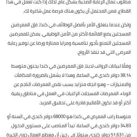
مطلوب عمال الرعاية الصحية بشكل عام، لذلك إذا كنت تعمل في هذا
القطاع، فمن المحتمل أن يكون هناك فرصة عمل شاغرة لك.
ولكن عندما يتعلق الأمر بأفضل الوظائف في كندا، فإن الممرضين
المسجلين يضع القائمة لأكثر من الأمن الوظيفي. يمكن للممرضين
المسجلين التمتع بأجور تنافسية ومزايا ممتازة ورضا عن توفير رعاية
المرضى التي قد تنقذ الأرواح.
38.14 دولار كندي في الساعة، وهذا لا يشمل بالضرورة المكافآت
والامتيازات – وهو اتجاه متزايد بسبب نقص الممرضات الناجم عن
الوباء. الممرضات المسجلات الراغبات في العمل في مناطق ريفية
أكثر أو قد تكون الأقاليم قادرة على تحقيق المزيد.
متوسط راتب الممرض في كندا هو 68000 دولار كندي في السنة أو
34.83 دولار كندي في الساعة. تبدأ المناصب على مستوى الدخول
من 51،631 دولار كندي سنويًا، في حين أن معظم العمال ذوي الخبرة