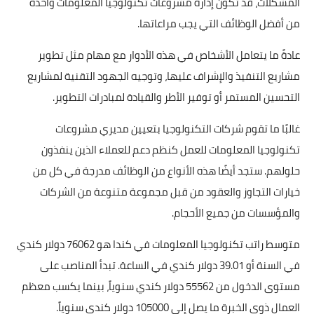
المشكلات، قد تكون إدارة مشروعات تكنولوجيا المعلومات واحدة
من أفضل الوظائف التي يجب مراعاتها.
عادةً ما يتعامل الأشخاص في هذه الأدوار مع مهام مثل تطوير
مشاريع التنفيذ والإشراف عليها، وتوجيه الجهود التقنية لمشاريع
التحسين المستمر أو توفير الأطر والقيادة لمبادرات التطوير.
غالبًا ما تقوم شركات التكنولوجيا بتعيين مديري مشروعات
تكنولوجيا المعلومات للعمل كنظم دعم للعملاء الذين ينفذون
حلولهم. ستجد أيضًا هذه الأنواع من الوظائف مدرجة في كل من
خيارات التجاوز والعقود من قبل مجموعة متنوعة من الشركات
والمؤسسات من جميع الأحجام.
متوسط راتب تكنولوجيا المعلومات في كندا هو 76062 دولار كندي
في السنة أو 39.01 دولار كندي في الساعة. تبدأ المناصب على
مستوى الدخول من 55562 دولار كندي سنوياً، بينما يكسب معظم
العمال ذوي الخبرة ما يصل إلى 105000 دولار كندي سنوياً.