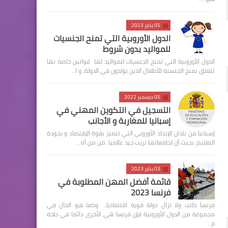
05 يناير 2023
الدول الأوروبية التي تمنح الجنسيات
للمواليد بدون شروط
الدول الأوروبية التي تمنح الجنسيات للمواليد لها قوانين خاصة بها
تتعلق بمنح الجنسية للأطفال الذين يولدون في الدولة، و ا…
05 ديسمبر 2022
التسجيل في التكوين المهني في
إسبانيا للمغاربة و الأجانب
إسبانيا من بلدان الإتحاد الأوروبي التي تتميز بقوة الإقتصاد و بجودة
التعليم، بحيث أن لجامعاتها تريب جيد عالميا. من من أه…
03 يناير 2023
قائمة أفضل المهن المطلوبة في
فرنسا 2023
فرنسا كانت ولا تزال دولة قوية اقتصاديا، وكما هو الحال في
مجموعة من الدول الأوروبية فإن فرنسا هي الأخرى دائما في حاجة
م…