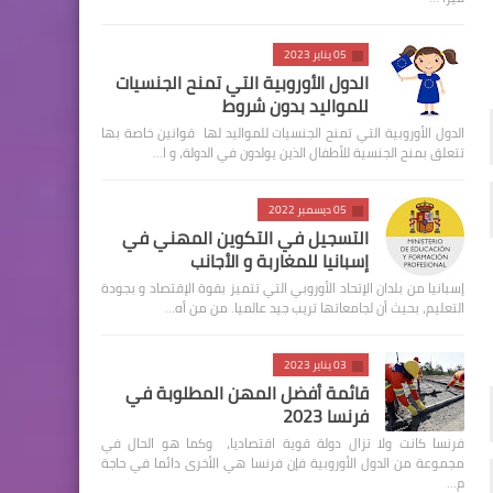
05 يناير 2023
الدول الأوروبية التي تمنح الجنسيات
للمواليد بدون شروط
الدول الأوروبية التي تمنح الجنسيات للمواليد لها قوانين خاصة بها
تتعلق بمنح الجنسية للأطفال الذين يولدون في الدولة، و ا…
05 ديسمبر 2022
التسجيل في التكوين المهني في
إسبانيا للمغاربة و الأجانب
إسبانيا من بلدان الإتحاد الأوروبي التي تتميز بقوة الإقتصاد و بجودة
التعليم، بحيث أن لجامعاتها تريب جيد عالميا. من من أه…
03 يناير 2023
قائمة أفضل المهن المطلوبة في
فرنسا 2023
فرنسا كانت ولا تزال دولة قوية اقتصاديا، وكما هو الحال في
مجموعة من الدول الأوروبية فإن فرنسا هي الأخرى دائما في حاجة
م…