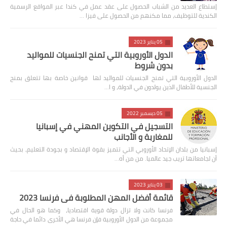
إستطاع العديد من الشباب الحصول على عقد عمل في كندا عبر المواقع الرسمية
الكندية للتوظيف، مما مكنهم من الحصول على فيزا …
05 يناير 2023
الدول الأوروبية التي تمنح الجنسيات للمواليد
بدون شروط
الدول الأوروبية التي تمنح الجنسيات للمواليد لها قوانين خاصة بها تتعلق بمنح
الجنسية للأطفال الذين يولدون في الدولة، و ا…
05 ديسمبر 2022
التسجيل في التكوين المهني في إسبانيا
للمغاربة و الأجانب
إسبانيا من بلدان الإتحاد الأوروبي التي تتميز بقوة الإقتصاد و بجودة التعليم، بحيث
أن لجامعاتها تريب جيد عالميا. من من أه…
03 يناير 2023
قائمة أفضل المهن المطلوبة في فرنسا 2023
فرنسا كانت ولا تزال دولة قوية اقتصاديا، وكما هو الحال في
مجموعة من الدول الأوروبية فإن فرنسا هي الأخرى دائما في حاجة