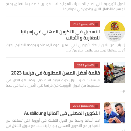
الدول الأوروبية التي تمنح الجنسيات للمواليد لها قوانين خاصة بها تتعلق بمنح
الجنسية للأطفال الذين يولدون في الدولة، و ا…
05 ديسمبر 2022
التسجيل في التكوين المهني في إسبانيا
للمغاربة و الأجانب
إسبانيا من بلدان الإتحاد الأوروبي التي تتميز بقوة الإقتصاد و بجودة التعليم، بحيث
أن لجامعاتها تريب جيد عالميا. من من أه…
03 يناير 2023
قائمة أفضل المهن المطلوبة في فرنسا 2023
فرنسا كانت ولا تزال دولة قوية اقتصاديا، وكما هو الحال في
مجموعة من الدول الأوروبية فإن فرنسا هي الأخرى دائما في حاجة
م…
06 ديسمبر 2022
التكوين المهني في ألمانيا Ausbildung
تعد ألمانيا واحدة من الدول القليلة في أوروبا التي تمكنت من
تنفيذ برامج التكوين المهني بنجاح ليتناسب مع سوق الشغل في
الب…