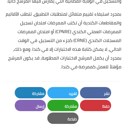
والتسجيل في الولاية القضائية التي يمارس فيها المرشح حاليًا.
بمجرد استيفاء تقييم متفائل لمتطلبات التطبيق، تتطلب الأقاليم
والمقاطعات الكندية أن تكتب الممرضات امتحان تسجيل
الممرضات العملي الكندي (CPNRE) أو امتحان الممرضات
المسجلات الكندي (CRNE) كجزء من التسجيل. في الوقت
الحالي، لا يمكن كتابة هذه الاختبارات إلا في كندا. ومع ذلك،
بمجرد أن يكمل المرشح الاختبارات المطلوبة، قد يكون المرشح
مؤهلاً للعمل كممرضة في كندا.
نشر
تغريد
مشاركة
LinkedIn
Twitter
Facebook
حفظ
مشاركة
إرسال
Email
Whatsapp
Pinterest
طباعة
Print