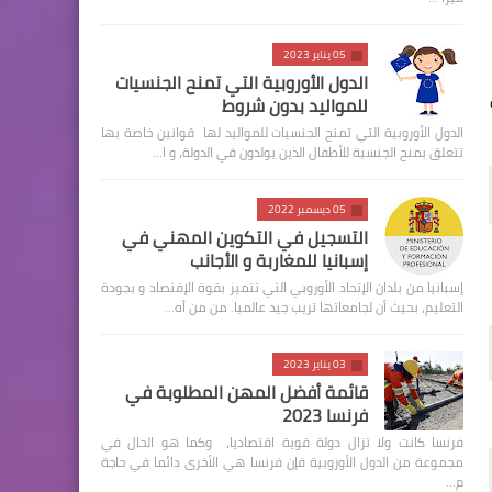
05 يناير 2023
الدول الأوروبية التي تمنح الجنسيات
للمواليد بدون شروط
الدول الأوروبية التي تمنح الجنسيات للمواليد لها قوانين خاصة بها
تتعلق بمنح الجنسية للأطفال الذين يولدون في الدولة، و ا…
05 ديسمبر 2022
التسجيل في التكوين المهني في
إسبانيا للمغاربة و الأجانب
إسبانيا من بلدان الإتحاد الأوروبي التي تتميز بقوة الإقتصاد و بجودة
التعليم، بحيث أن لجامعاتها تريب جيد عالميا. من من أه…
03 يناير 2023
قائمة أفضل المهن المطلوبة في
فرنسا 2023
فرنسا كانت ولا تزال دولة قوية اقتصاديا، وكما هو الحال في
مجموعة من الدول الأوروبية فإن فرنسا هي الأخرى دائما في حاجة
م…