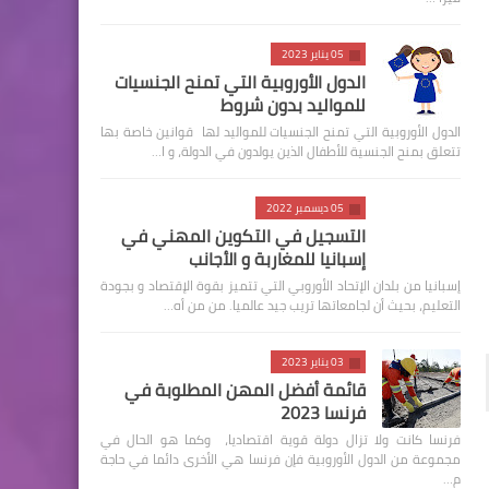
05 يناير 2023
الدول الأوروبية التي تمنح الجنسيات
للمواليد بدون شروط
الدول الأوروبية التي تمنح الجنسيات للمواليد لها قوانين خاصة بها
تتعلق بمنح الجنسية للأطفال الذين يولدون في الدولة، و ا…
05 ديسمبر 2022
التسجيل في التكوين المهني في
إسبانيا للمغاربة و الأجانب
إسبانيا من بلدان الإتحاد الأوروبي التي تتميز بقوة الإقتصاد و بجودة
التعليم، بحيث أن لجامعاتها تريب جيد عالميا. من من أه…
03 يناير 2023
قائمة أفضل المهن المطلوبة في
فرنسا 2023
فرنسا كانت ولا تزال دولة قوية اقتصاديا، وكما هو الحال في
مجموعة من الدول الأوروبية فإن فرنسا هي الأخرى دائما في حاجة
م…