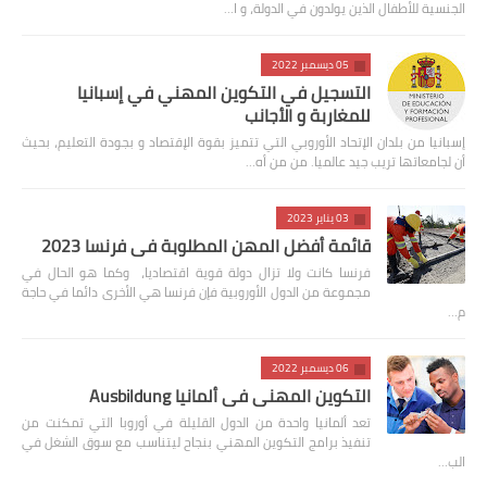
الجنسية للأطفال الذين يولدون في الدولة، و ا…
05 ديسمبر 2022
التسجيل في التكوين المهني في إسبانيا
للمغاربة و الأجانب
إسبانيا من بلدان الإتحاد الأوروبي التي تتميز بقوة الإقتصاد و بجودة التعليم، بحيث
أن لجامعاتها تريب جيد عالميا. من من أه…
03 يناير 2023
قائمة أفضل المهن المطلوبة في فرنسا 2023
فرنسا كانت ولا تزال دولة قوية اقتصاديا، وكما هو الحال في
مجموعة من الدول الأوروبية فإن فرنسا هي الأخرى دائما في حاجة
م…
06 ديسمبر 2022
التكوين المهني في ألمانيا Ausbildung
تعد ألمانيا واحدة من الدول القليلة في أوروبا التي تمكنت من
تنفيذ برامج التكوين المهني بنجاح ليتناسب مع سوق الشغل في
الب…