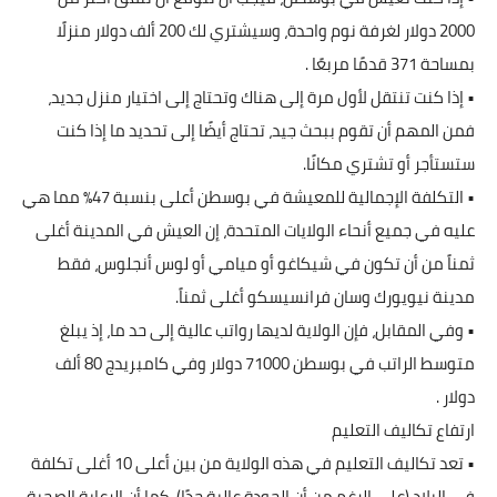
2000 دولار لغرفة نوم واحدة، وسيشتري لك 200 ألف دولار منزلًا
بمساحة 371 قدمًا مربعًا .
• إذا كنت تنتقل لأول مرة إلى هناك وتحتاج إلى اختيار منزل جديد،
فمن المهم أن تقوم ببحث جيد، تحتاج أيضًا إلى تحديد ما إذا كنت
ستستأجر أو تشتري مكانًا.
• التكلفة الإجمالية للمعيشة في بوسطن أعلى بنسبة 47٪ مما هي
عليه في جميع أنحاء الولايات المتحدة، إن العيش في المدينة أغلى
ثمناً من أن تكون في شيكاغو أو ميامي أو لوس أنجلوس، فقط
مدينة نيويورك وسان فرانسيسكو أغلى ثمناً.
• وفي المقابل، فإن الولاية لديها رواتب عالية إلى حد ما، إذ يبلغ
متوسط الراتب في بوسطن 71000 دولار وفي كامبريدج 80 ألف
دولار .
ارتفاع تكاليف التعليم
• تعد تكاليف التعليم في هذه الولاية من بين أعلى 10 أغلى تكلفة
في البلاد (على الرغم من أن الجودة عالية جدًا)، كما أن الرعاية الصحية