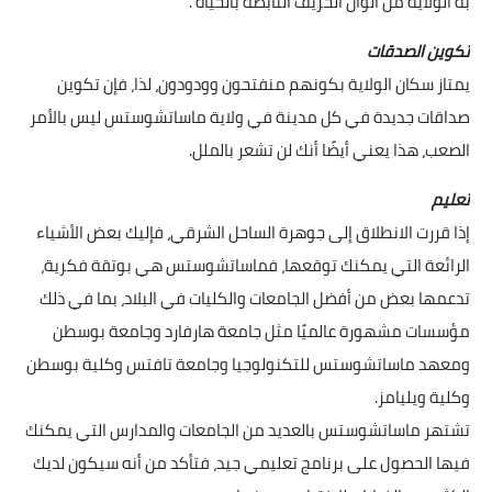
به الولاية من ألوان الخريف النابضة بالحياة .
تكوين الصدقات
يمتاز سكان الولاية بكونهم منفتحون وودودون، لذا، فإن تكوين
صداقات جديدة في كل مدينة في ولاية ماساتشوستس ليس بالأمر
الصعب، هذا يعني أيضًا أنك لن تشعر بالملل.
تعليم
إذا قررت الانطلاق إلى جوهرة الساحل الشرقي، فإليك بعض الأشياء
الرائعة التي يمكنك توقعها، فماساتشوستس هي بوتقة فكرية،
تدعمها بعض من أفضل الجامعات والكليات في البلاد، بما في ذلك
مؤسسات مشهورة عالميًا مثل جامعة هارفارد وجامعة بوسطن
ومعهد ماساتشوستس للتكنولوجيا وجامعة تافتس وكلية بوسطن
وكلية ويليامز.
تشتهر ماساتشوستس بالعديد من الجامعات والمدارس التي يمكنك
فيها الحصول على برنامج تعليمي جيد، فتأكد من أنه سيكون لديك