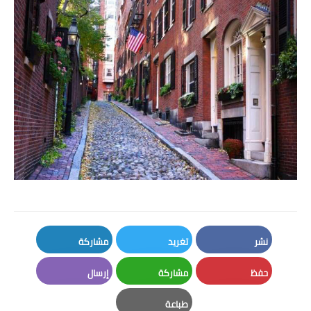
نشر
تغريد
مشاركة
LinkedIn
Twitter
Facebook
حفظ
مشاركة
إرسال
Email
Whatsapp
Pinterest
طباعة