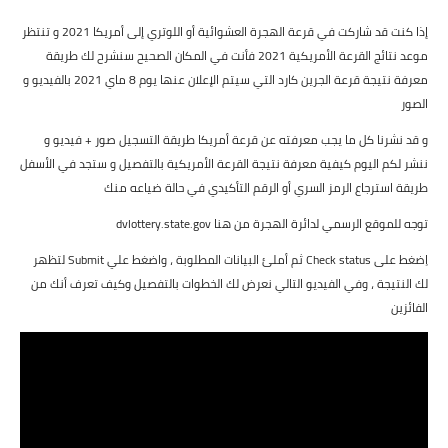
إذا كنت قد شاركت في قرعة الهجرة العشوائية أو اللوتري إلى أمريكا 2021 و تنتظر
موعد نتائج القرعة الأمريكية 2021 فأنت في المكان الصحيح سنشرح لك طريقة
معرفة نتيجة قرعة الجرين كارد التي سيتم الإعلان عنها يوم 8 ماي 2021 بالفيديو و
الصور
و قد نشرنا كل ما يجب معرفته عن قرعة أمريكا طريقة التسجيل صور + فيديو و
ننشر لكم اليوم كيفية معرفة نتيجة القرعة الأمريكية بالتفصيل و ستجد في الأسفل
طريقة استرجاع الرمز السري أو الرقم التأكيدي في حالة ضياعه منك
توجه للموقع الرسمي لدائرة الهجرة من هنا
dvlottery.state.gov
اِضغط على Check status ثم أملئ البيانات المطلوبة ، واضغط علي Submit لتظهر
لك النتيجة ، وفي الفيديو التالي نعرض لك الخطوات بالتفصيل وكيف تعرف أنك من
الفائزين