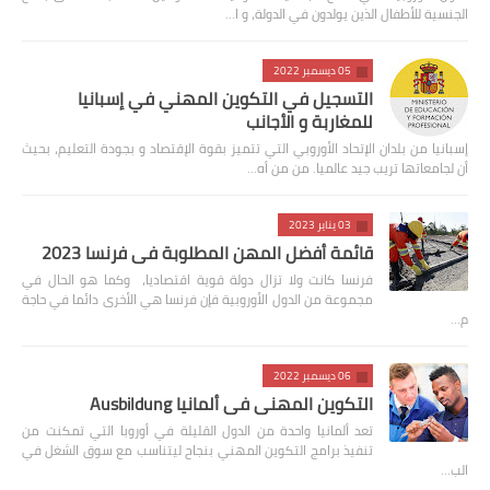
الجنسية للأطفال الذين يولدون في الدولة، و ا…
05 ديسمبر 2022
التسجيل في التكوين المهني في إسبانيا
للمغاربة و الأجانب
إسبانيا من بلدان الإتحاد الأوروبي التي تتميز بقوة الإقتصاد و بجودة التعليم، بحيث
أن لجامعاتها تريب جيد عالميا. من من أه…
03 يناير 2023
قائمة أفضل المهن المطلوبة في فرنسا 2023
فرنسا كانت ولا تزال دولة قوية اقتصاديا، وكما هو الحال في
مجموعة من الدول الأوروبية فإن فرنسا هي الأخرى دائما في حاجة
م…
06 ديسمبر 2022
التكوين المهني في ألمانيا Ausbildung
تعد ألمانيا واحدة من الدول القليلة في أوروبا التي تمكنت من
تنفيذ برامج التكوين المهني بنجاح ليتناسب مع سوق الشغل في
الب…