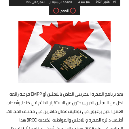
10 أكتوبر 2024
غير معرف
الصفحة الرئيسية
الهجرة الى كندا
الحجم
يعد برنامج الهجرة التجريبي الخاص باللاجئين أو EMPP فرصة رائعة
لكل من اللاجئين الذين يبحثون عن الاستقرار الدائم في كندا، وأصحاب
العمل الذين يرغبون في توظيف عمال ماهرين في مختلف المجالات.
أطلقت دائرة الهجرة واللاجئين والمواطنة الكندية (IRCC) هذا
البرنامج في عام 2018، ومنذ ذلك الحين، أحدث البرنامج تأثيرًا فريدًا