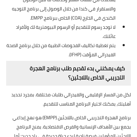
والاستقرار في كندا من خلال الوصول إلى برنامج التوجيه
الكندي في الخارج (COA) الخاص ببرنامج EMPP.
لا توجد رسوم للتقديم أو الرسوم البيومترية لك ولأفراد
عائلتك.
يتم تغطية تكاليف الفحوصات الطبية من خلال برنامج الصحة
الفيدرالي المؤقت (IFHP).
كيف يمكنني بدء تقديم طلب برنامج الهجرة
التجريبي الخاص باللاجئين؟
لكل من المسار الإقليمي والفيدرالي طلبات مختلفة. بمجرد تحديد
أهليتك، يمكنك اختيار البرنامج المناسب للتقديم.
برنامج الهجرة التجريبي الخاص باللاجئين (EMPP) هو نهج إبداعي
يجمع بين الأهداف الإنسانية والفرص الاقتصادية. يمنح البرنامج
اللاجئين المؤهلين فرصة نادرة لبدء حياة جديدة في بلد جديد؛ أما